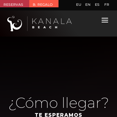
RESERVAS
B. REGALO
EU
EN
ES
FR
¿Cómo llegar?
TE ESPERAMOS