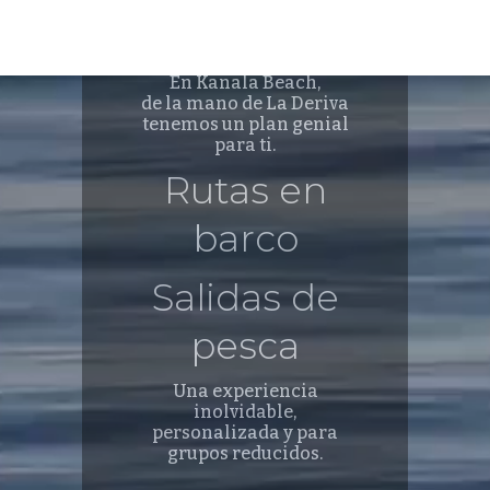
En Kanala Beach,
Reproductor
de la mano de La Deriva
de
tenemos un plan genial
vídeo
para ti.
Rutas en
barco
Salidas de
pesca
Una experiencia
inolvidable,
personalizada y para
grupos reducidos.