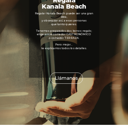
Regala
Kanala Beach
Regalar Kanala Beach puede ser una gran
idea,
y obsequiar así, a esas personas
que tanto quieres.
Tenemos preparados dos bonos-regalo;
elige entre comedor GASTRONÓMICO
o comedor TERRAZA.
Pero mejor…
te explicamos todos los detalles.
Llámanos