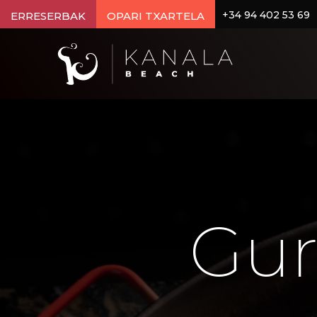
+34 94 402 53 69
ERRESERBAK
OPARI TXARTELA
Gur