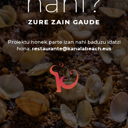
nahi?
ZURE ZAIN GAUDE
Proiektu honek parte izan nahi baduzu idatzi
hona:
restaurante@kanalabeach.eus