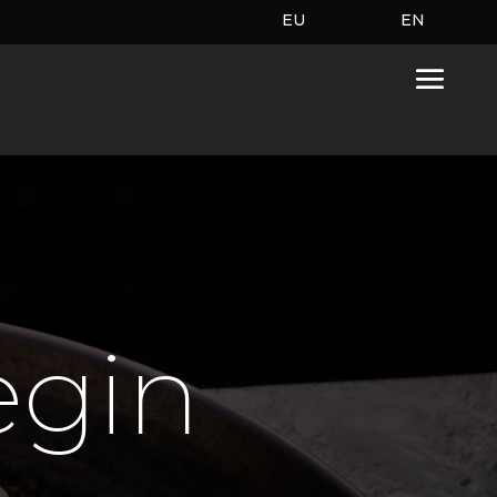
EU
EN
egin